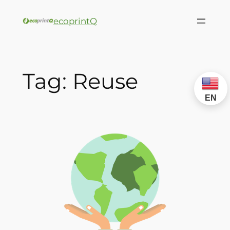
ecoprintQ
Tag:
Reuse
EN